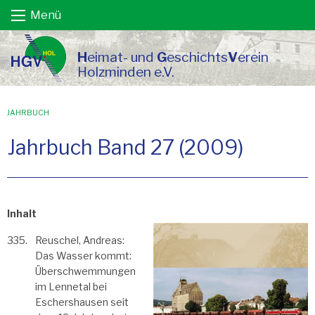
Skip
Menü
to
content
H
eimat- und
G
eschichts
V
erein
Holzminden e.V.
JAHRBUCH
Jahrbuch Band 27 (2009)
Inhalt
Reuschel, Andreas:
Das Wasser kommt:
Überschwemmungen
im Lennetal bei
Eschershausen seit