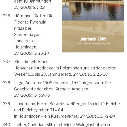
dem 18. Jahrhundert
.
27 (2009)S. 1-12
Hörmann, Dieter: Die
Flechte Pyrenula
nitida bei
Sievershagen,
Landkreis
Holzminden.
27 (2009), S. 13-14
Kieckbusch, Klaus:
Henker und Abdecker in Holzminden und an der oberen
Weser (16. bis 20. Jahrhundert).
27 (2009), S. 15-57
Lilge, Andreas: 1609 errichtet, 1974 abgerissen: Die
Geschichte der alten Kirche in Arholzen.
27 (2009), S. 59-70
Linnemann, Hilko: „So weiß, weißer geht’s nicht“: Bleiche
und Bleichegraben 71 – 84
in Holzminden – ein Kulturdenkmal.
27 (2009), S. 71-84
Leiber, Christian: Mittelalterliche Waldglashütten im